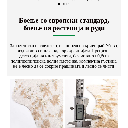
не коса.
Боење со европски стандард,
боење на растенија и руди
Занаетчиско наследство, извонреден скриен раб.Убава,
издржлива и не е надвор од линијата.Прецизна
детекција на инструменти, без метанол.0,6cm
полипропиленска волна плетенка, компактна густина,
не е лесно да се сокрие прашината и лесно се чисти.