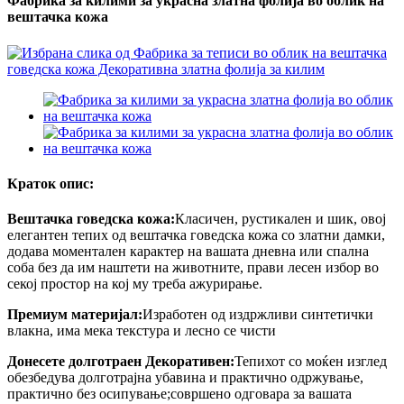
Фабрика за килими за украсна златна фолија во облик на
вештачка кожа
Краток опис:
Вештачка говедска кожа:
Класичен, рустикален и шик, овој
елегантен тепих од вештачка говедска кожа со златни дамки,
додава моментален карактер на вашата дневна или спална
соба без да им наштети на животните, прави лесен избор во
секој простор на кој му треба ажурирање.
Премиум материјал:
Изработен од издржливи синтетички
влакна, има мека текстура и лесно се чисти
Донесете долготраен Декоративен:
Тепихот со моќен изглед
обезбедува долготрајна убавина и практично одржување,
практично без осипување;совршено одговара за вашата