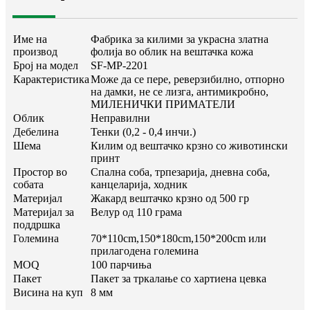
Име на
Фабрика за килими за украсна златна
производ
фолија во облик на вештачка кожа
Број на модел
SF-MP-2201
Карактеристика
Може да се пере, реверзибилно, отпорно
на дамки, не се лизга, антимикробно,
МИЛЕНИЧКИ ПРИМАТЕЛИ
Облик
Неправилни
Дебелина
Тенки (0,2 - 0,4 инчи.)
Шема
Килим од вештачко крзно со животински
принт
Простор во
Спална соба, трпезарија, дневна соба,
собата
канцеларија, ходник
Материјал
Жакард вештачко крзно од 500 гр
Материјал за
Велур од 110 грама
поддршка
Големина
70*110cm,150*180cm,150*200cm или
прилагодена големина
MOQ
100 парчиња
Пакет
Пакет за тркалање со хартиена цевка
Висина на куп
8 мм