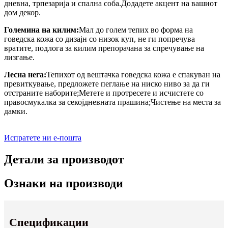
дневна, трпезарија и спална соба.Додадете акцент на вашиот
дом декор.
Големина на килим:
Мал до голем тепих во форма на
говедска кожа со дизајн со низок куп, не ги попречува
вратите, подлога за килим препорачана за спречување на
лизгање.
Лесна нега:
Тепихот од вештачка говедска кожа е спакуван на
превиткување, предложете пеглање на ниско ниво за да ги
отстраните наборите;Метете и протресете и исчистете со
правосмукалка за секојдневната прашина;Чистење на места за
дамки.
Испратете ни е-пошта
Детали за производот
Ознаки на производи
Спецификации