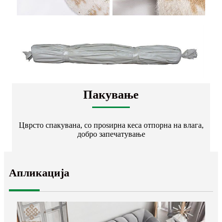
Пакување
Цврсто спакувана, со проѕирна кеса отпорна на влага,
добро запечатување
Апликација