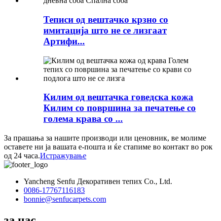
Теписи од вештачко крзно со
имитација што не се лизгаат
Артифи...
Килим од вештачка говедска кожа
Килим со површина за печатење со
голема крава со ...
За прашања за нашите производи или ценовник, ве молиме
оставете ни ја вашата е-пошта и ќе стапиме во контакт во рок
од 24 часа.
Истражување
Yancheng Senfu Декоративен тепих Co., Ltd.
0086-17767116183
bonnie@senfucarpets.com
за нас