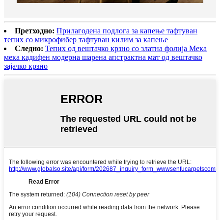
Претходно:
Прилагодена подлога за капење тафтуван
тепих со микрофибер тафтуван килим за капење
Следно:
Тепих од вештачко крзно со златна фолија Мека
мека кадифен модерна шарена апстрактна мат од вештачко
зајачко крзно