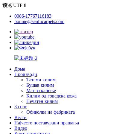
预览 UTF-8
0086-17767116183
bonnie@senfucarpets.com
Дома
Производи
Татами килим
Бушав килим
Мат за капење
Килим од говедска кожа
Печатен килим
За нас
Обиколка на фабриката
Вести
Најчесто поставувани прашања
Видео
Контактирајте не