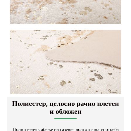
Полиестер, целосно рачно плетен
и обложен
Полни велур, абење на газење, долготрајна употреба