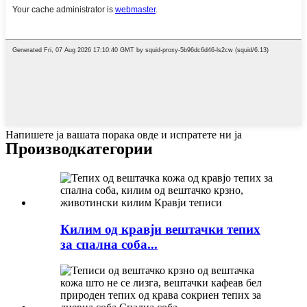
Напишете ја вашата порака овде и испратете ни ја
Производ
категории
Килим од кравји вештачки тепих
за спална соба...