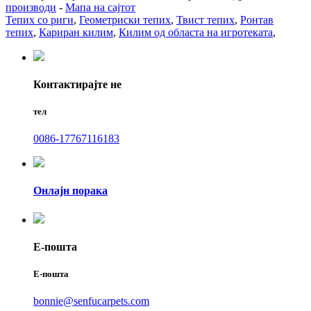
производи
-
Мапа на сајтот
Тепих со риги
,
Геометриски тепих
,
Твист тепих
,
Ронтав
тепих
,
Кариран килим
,
Килим од областа на игротеката
,
Контактирајте не
тел
0086-17767116183
Онлајн порака
Е-пошта
Е-пошта
bonnie@senfucarpets.com