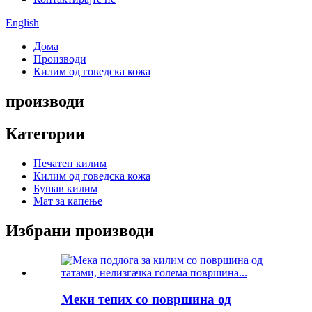
English
Дома
Производи
Килим од говедска кожа
производи
Категории
Печатен килим
Килим од говедска кожа
Бушав килим
Мат за капење
Избрани производи
Меки тепих со површина од